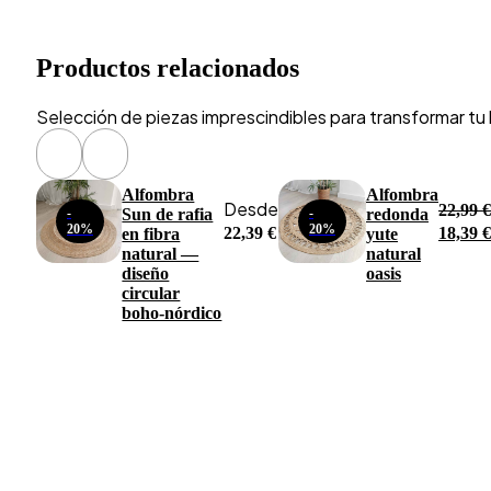
Productos relacionados
Selección de piezas imprescindibles para transformar tu h
Alfombra
Alfombra
Desde
22,99
€
-
Sun de rafia
-
redonda
El
20%
20%
22,39
€
18,39
€
en fibra
yute
precio
natural —
natural
origina
diseño
oasis
era:
circular
22,99 €
boho‑nórdico