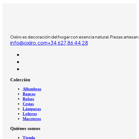
Oxiiro es decoración del hogar con esencia natural. Piezas artesan
info@oxiiro.com
‪+34 627 86 44 28‬
Colección
Alfombras
Bancos
Bolsos
Cestas
Lámparas
Leñeros
Maceteros
Quiénes somos
Tienda