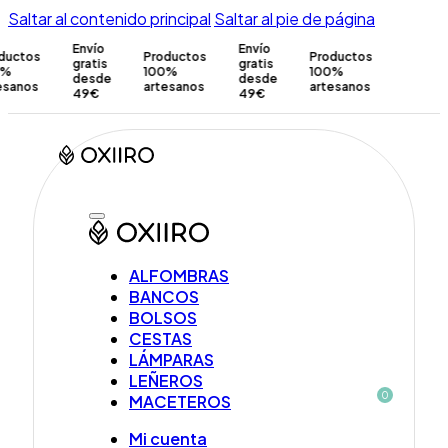
Saltar al contenido principal
Saltar al pie de página
Envío
Envío
tos
Productos
Productos
gratis
gratis
100%
100%
desde
desde
nos
artesanos
artesanos
49€
49€
ALFOMBRAS
BANCOS
BOLSOS
CESTAS
LÁMPARAS
LEÑEROS
0
MACETEROS
Mi cuenta