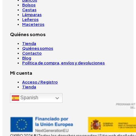
Bancos
Bolsos
Cestas
Lámparas
Leñeros
Maceteros
Quiénes somos
Tienda
Quiénes somos
Contacto
Blog
Política de compra, envíos y devoluciones
Mi cuenta
Acceso / Registro
Tienda
Spanish
OXIIRO 2026 ® | Todos los derechos reservados | Sitio web diseñado 