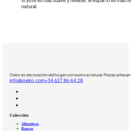
El yute es más suave y flexible; el esparto es más 
natural.
Oxiiro es decoración del hogar con esencia natural. Piezas artesan
info@oxiiro.com
‪+34 627 86 44 28‬
Colección
Alfombras
Bancos