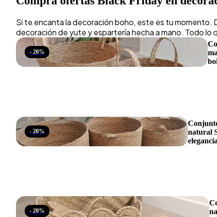
Compra ofertas Black Friday en decora
Si te encanta la decoración boho, este es tu momento. D
decoración de yute y espartería hecha a mano. Todo lo qu
Co
- 20%
ma
bo
Conjunto
- 20%
natural S
eleganci
Co
- 20%
na