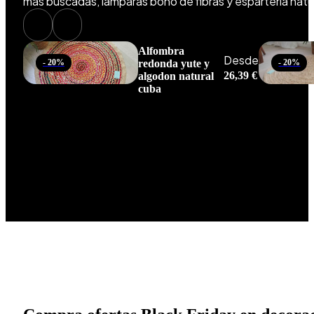
más buscadas, lámparas boho de fibras y espartería natura
Alfombra
Desde
- 20%
redonda yute y
- 20%
26,39
€
algodon natural
cuba