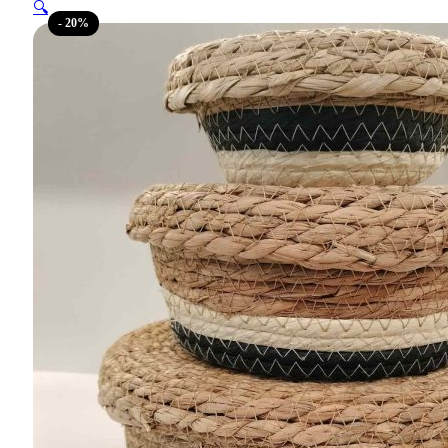
🔍
- 20%