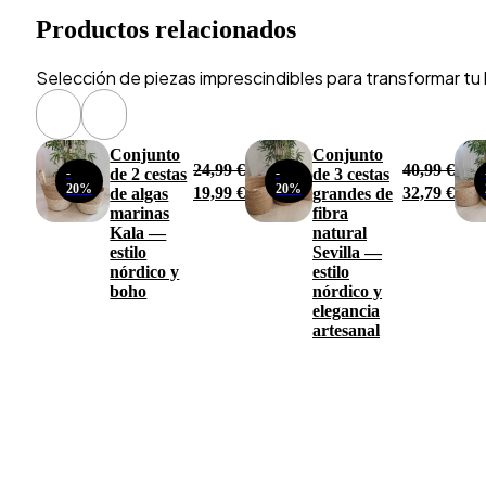
Productos relacionados
Selección de piezas imprescindibles para transformar tu h
Conjunto
Conjunto
24,99
€
40,99
€
-
de 2 cestas
-
de 3 cestas
El
El
El
El
20%
20%
19,99
€
32,79
€
de algas
grandes de
precio
precio
precio
prec
marinas
fibra
original
actual
original
actu
Kala —
natural
era:
es:
era:
es:
estilo
Sevilla —
24,99 €.
19,99 €.
40,99 €.
32,7
nórdico y
estilo
boho
nórdico y
elegancia
artesanal