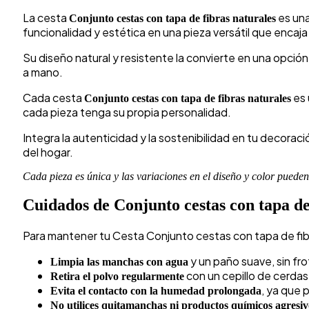
La cesta
es una
Conjunto cestas con tapa de fibras naturales
funcionalidad y estética en una pieza versátil que encaj
Su diseño natural y resistente la convierte en una opción
a mano.
Cada cesta
es 
Conjunto cestas con tapa de fibras naturales
cada pieza tenga su propia personalidad.
Integra la autenticidad y la sostenibilidad en tu decorac
del hogar.
Cada pieza es única y las variaciones en el diseño y color puede
Cuidados de Conjunto cestas con tapa de
Para mantener tu Cesta Conjunto cestas con tapa de fi
y un paño suave, sin fr
Limpia las manchas con agua
con un cepillo de cerda
Retira el polvo regularmente
, ya que 
Evita el contacto con la humedad prolongada
No utilices quitamanchas ni productos químicos agresiv