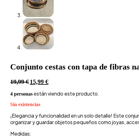
Conjunto cestas con tapa de fibras n
El
El
19,99
€
15,99
€
precio
precio
están viendo este producto.
4 personas
original
actual
era:
es:
Sin existencias
19,99 €.
15,99 €.
¡Elegancia y funcionalidad en un solo detalle! Este conju
organizar y guardar objetos pequeños como joyas, acces
Medidas: